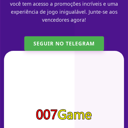
você tem acesso a promoções incríveis e uma
experiência de jogo inigualável. Junte-se aos
vencedores agora!
SEGUIR NO TELEGRAM