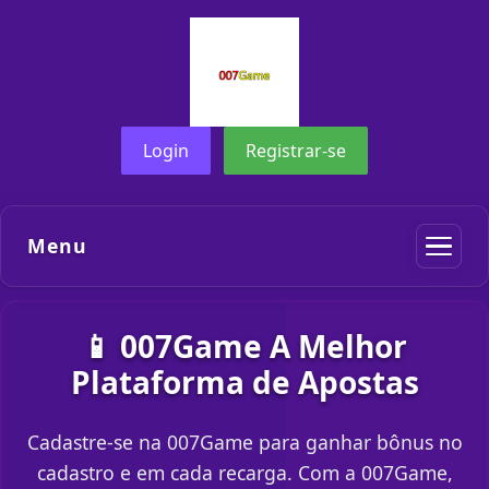
Login
Registrar-se
Menu
📱 007Game A Melhor
Plataforma de Apostas
Cadastre-se na 007Game para ganhar bônus no
cadastro e em cada recarga. Com a 007Game,