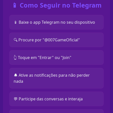
📱 Como Seguir no Telegram
📱 Baixe o app Telegram no seu dispositivo
🔍 Procure por "@007GameOficial"
👆 Toque em "Entrar" ou "Join"
🔔 Ative as notificações para não perder
nada
💬 Participe das conversas e interaja