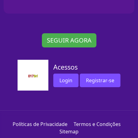
SEGUIR AGORA
Acessos
Login
Registrar-se
Políticas de Privacidade
Termos e Condições
Sitemap