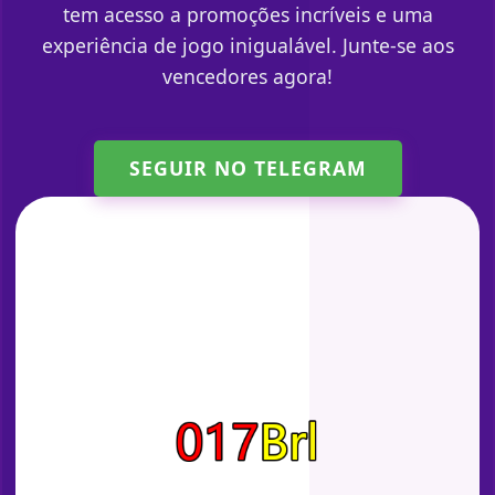
tem acesso a promoções incríveis e uma
experiência de jogo inigualável. Junte-se aos
vencedores agora!
SEGUIR NO TELEGRAM