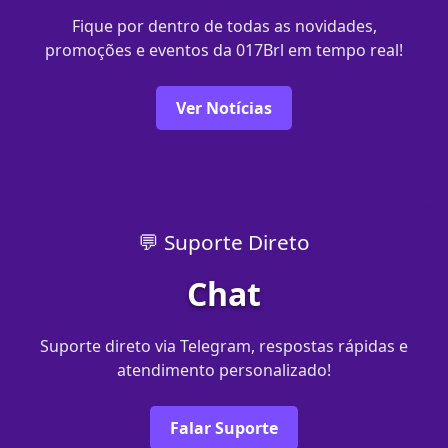
Fique por dentro de todas as novidades,
promoções e eventos da 017Brl em tempo real!
Ver Notícias
💬 Suporte Direto
Chat
Suporte direto via Telegram, respostas rápidas e
atendimento personalizado!
Falar Suporte