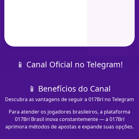
📱 Canal Oficial no Telegram!
📱 Benefícios do Canal
Descubra as vantagens de seguir a 017Brl no Telegram
Para atender os jogadores brasileiros, a plataforma
017Brl Brasil inova constantemente — a 017Brl
aprimora métodos de apostas e expande suas opções.