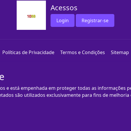
Acessos
Login
Registrar-se
Políticas de Privacidade
Termos e Condições
Sitemap
de
rios e está empenhada em proteger todas as informações p
tados são utilizados exclusivamente para fins de melhoria