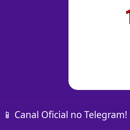
📱 Canal Oficial no Telegram!