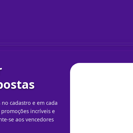
r
postas
 no cadastro e em cada
 promoções incríveis e
unte-se aos vencedores