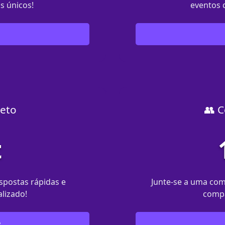
s únicos!
eventos 
reto
👥 
t
espostas rápidas e
Junte-se a uma com
lizado!
compa
e