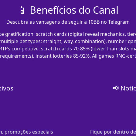
📱 Benefícios do Canal
Descubra as vantagens de seguir a 10BB no Telegram
 gratification: scratch cards (digital reveal mechanics, tie
ltiple bet types: straight, way, combination), number game
RTPs competitive: scratch cards 70-85% (lower than slots ma
uirements), instant lotteries 85-92%. All games RNG-certif
sivos
📢 Notí
m, promoções especiais
Fique por dentro d