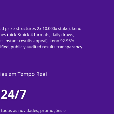
red prize structures 2x-10.000x stake), keno
s (pick-3/pick-4 formats, daily draws,
s instant results appeal), keno 92-95%
ied, publicly audited results transparency.
cias em Tempo Real
24/7
e todas as novidades, promoções e