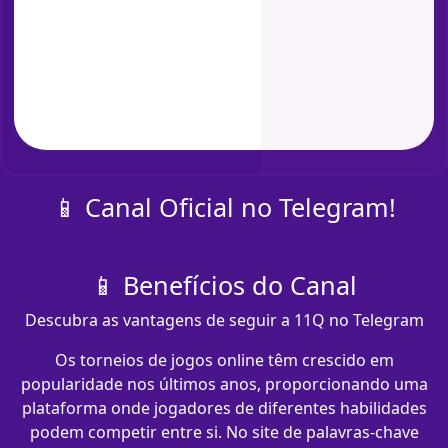
📱 Canal Oficial no Telegram!
📱 Benefícios do Canal
Descubra as vantagens de seguir a 11Q no Telegram
Os torneios de jogos online têm crescido em
popularidade nos últimos anos, proporcionando uma
plataforma onde jogadores de diferentes habilidades
podem competir entre si. No site de palavras-chave