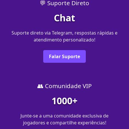
💬 Suporte Direto
Chat
Suporte direto via Telegram, respostas rápidas e
atendimento personalizado!
Falar Suporte
👥 Comunidade VIP
1000+
Junte-se a uma comunidade exclusiva de
jogadores e compartilhe experiências!