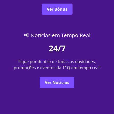
Ver Bônus
📢 Notícias em Tempo Real
24/7
Fique por dentro de todas as novidades,
promoções e eventos da 11Q em tempo real!
Ver Notícias