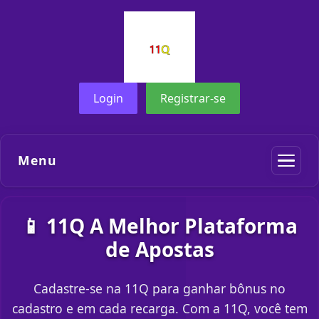
Login
Registrar-se
Menu
📱 11Q A Melhor Plataforma
de Apostas
Cadastre-se na 11Q para ganhar bônus no
cadastro e em cada recarga. Com a 11Q, você tem