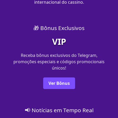
internacional do cassino.
🎁 Bônus Exclusivos
VIP
Receba bônus exclusivos do Telegram,
promoções especiais e códigos promocionais
únicos!
Ver Bônus
📢 Notícias em Tempo Real