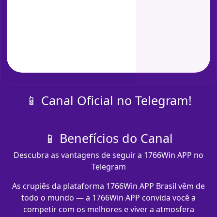
📱 Canal Oficial no Telegram!
📱 Benefícios do Canal
Descubra as vantagens de seguir a 1766Win APP no
Telegram
As crupiês da plataforma 1766Win APP Brasil vêm de
todo o mundo — a 1766Win APP convida você a
competir com os melhores e viver a atmosfera