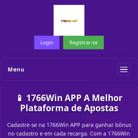
Login
Registrar-se
Menu
📱 1766Win APP A Melhor
Plataforma de Apostas
Cadastre-se na 1766Win APP para ganhar bônus
no cadastro e em cada recarga. Com a 1766Win