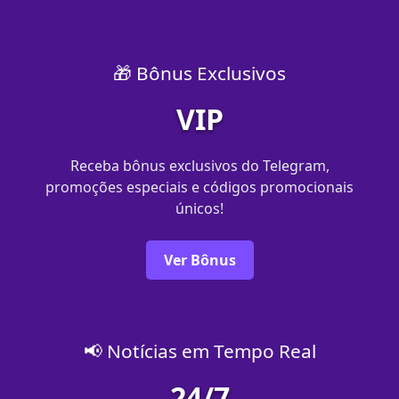
🎁 Bônus Exclusivos
VIP
Receba bônus exclusivos do Telegram,
promoções especiais e códigos promocionais
únicos!
Ver Bônus
📢 Notícias em Tempo Real
24/7