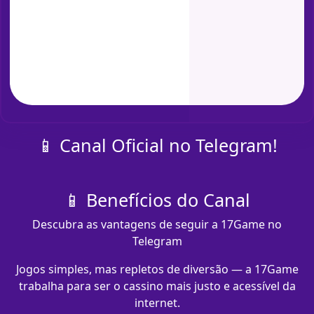
📱 Canal Oficial no Telegram!
📱 Benefícios do Canal
Descubra as vantagens de seguir a 17Game no
Telegram
Jogos simples, mas repletos de diversão — a 17Game
trabalha para ser o cassino mais justo e acessível da
internet.