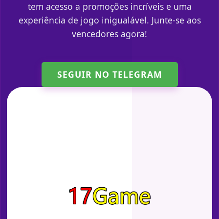
tem acesso a promoções incríveis e uma
experiência de jogo inigualável. Junte-se aos
vencedores agora!
SEGUIR NO TELEGRAM