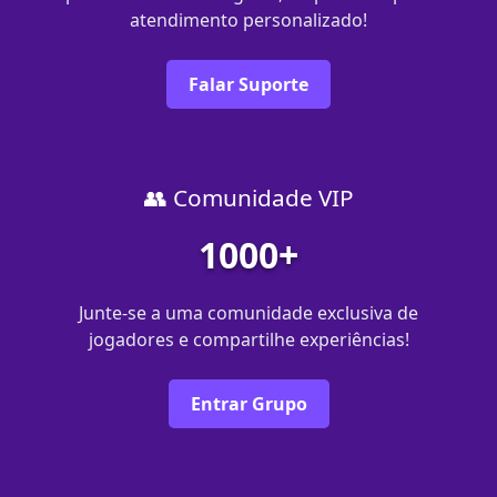
atendimento personalizado!
Falar Suporte
👥 Comunidade VIP
1000+
Junte-se a uma comunidade exclusiva de
jogadores e compartilhe experiências!
Entrar Grupo