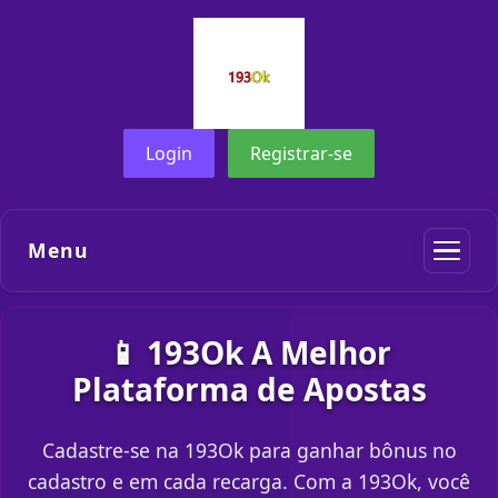
Login
Registrar-se
Menu
📱 193Ok A Melhor
Plataforma de Apostas
Cadastre-se na 193Ok para ganhar bônus no
cadastro e em cada recarga. Com a 193Ok, você