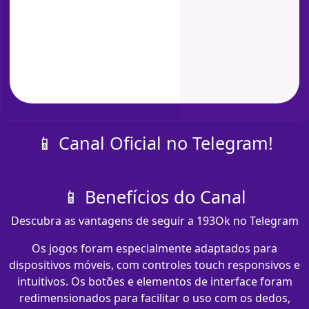
📱 Canal Oficial no Telegram!
📱 Benefícios do Canal
Descubra as vantagens de seguir a 193Ok no Telegram
Os jogos foram especialmente adaptados para
dispositivos móveis, com controles touch responsivos e
intuitivos. Os botões e elementos de interface foram
redimensionados para facilitar o uso com os dedos,