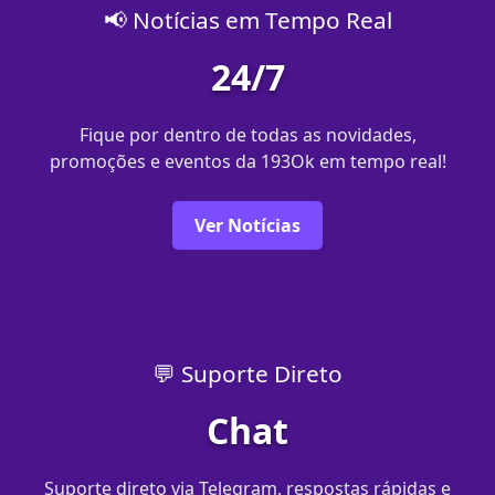
📢 Notícias em Tempo Real
24/7
Fique por dentro de todas as novidades,
promoções e eventos da 193Ok em tempo real!
Ver Notícias
💬 Suporte Direto
Chat
Suporte direto via Telegram, respostas rápidas e