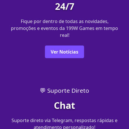
24/7
Fique por dentro de todas as novidades,
promoções e eventos da 199W Games em tempo
real!
Ver Notícias
💬 Suporte Direto
Chat
Suporte direto via Telegram, respostas rápidas e
atendimento personalizado!