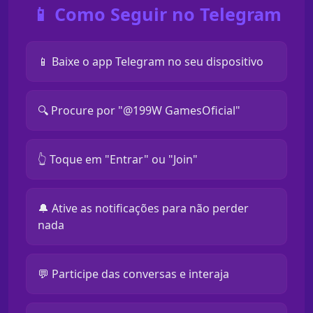
📱 Como Seguir no Telegram
📱 Baixe o app Telegram no seu dispositivo
🔍 Procure por "@199W GamesOficial"
👆 Toque em "Entrar" ou "Join"
🔔 Ative as notificações para não perder
nada
💬 Participe das conversas e interaja