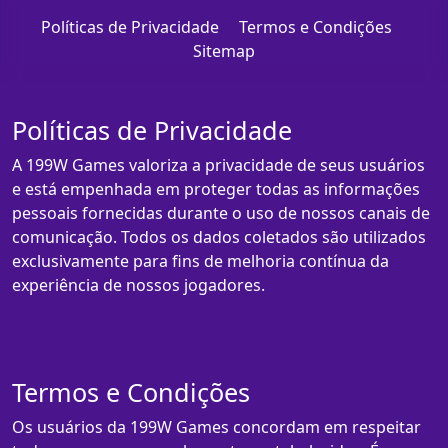
Políticas de Privacidade
Termos e Condições
Sitemap
Políticas de Privacidade
A 199W Games valoriza a privacidade de seus usuários
e está empenhada em proteger todas as informações
pessoais fornecidas durante o uso de nossos canais de
comunicação. Todos os dados coletados são utilizados
exclusivamente para fins de melhoria contínua da
experiência de nossos jogadores.
Termos e Condições
Os usuários da 199W Games concordam em respeitar