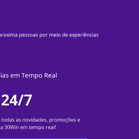
proxima pessoas por meio de experiências
cias em Tempo Real
24/7
e todas as novidades, promoções e
a 30Win em tempo real!