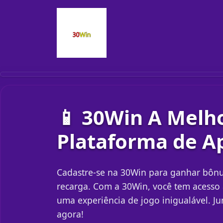
📱 30Win A Melh
Plataforma de A
Cadastre-se na 30Win para ganhar bônu
recarga. Com a 30Win, você tem acesso 
uma experiência de jogo inigualável. J
agora!