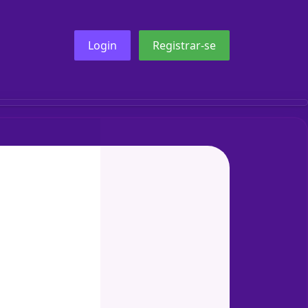
Login
Registrar-se