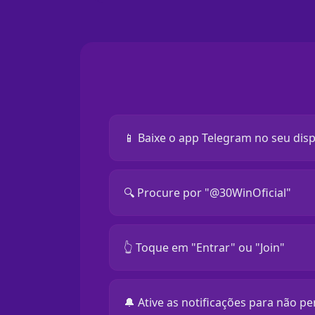
📱 Baixe o app Telegram no seu disp
🔍 Procure por "@30WinOficial"
👆 Toque em "Entrar" ou "Join"
🔔 Ative as notificações para não p