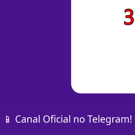
📱 Canal Oficial no Telegram!