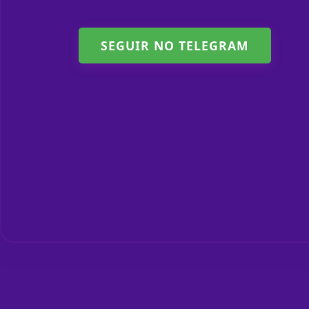
SEGUIR NO TELEGRAM