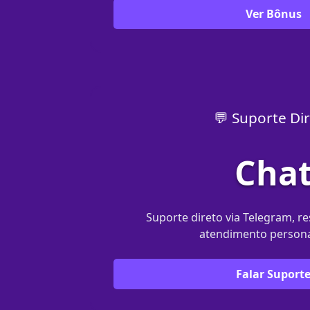
Ver Bônus
💬 Suporte Di
Cha
Suporte direto via Telegram, r
atendimento persona
Falar Suport