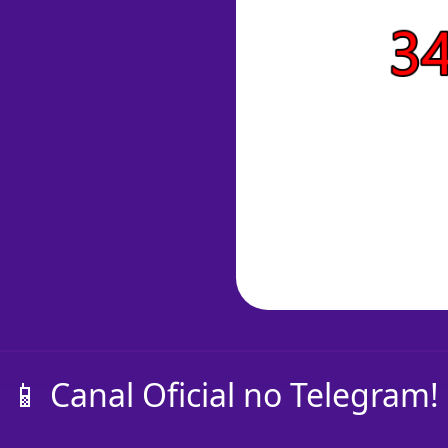
📱 Canal Oficial no Telegram!