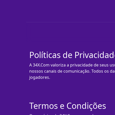
Políticas de Privacida
A 34X.Com valoriza a privacidade de seus u
nossos canais de comunicação. Todos os dad
jogadores.
Termos e Condições