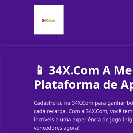
📱 34X.Com A Me
Plataforma de A
Cadastre-se na 34X.Com para ganhar bô
cada recarga. Com a 34X.Com, você tem
incríveis e uma experiência de jogo inig
vencedores agora!