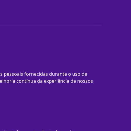
s pessoais fornecidas durante o uso de
elhoria contínua da experiência de nossos