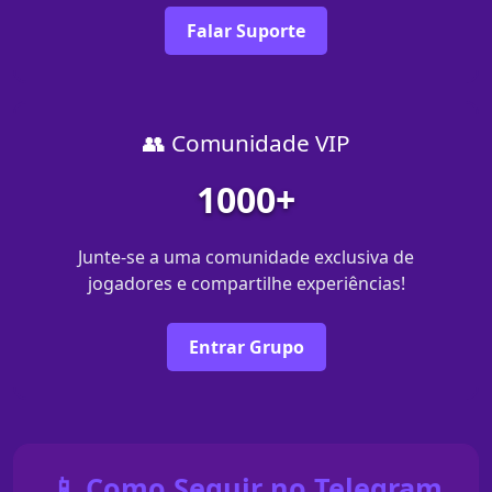
Falar Suporte
👥 Comunidade VIP
1000+
Junte-se a uma comunidade exclusiva de
jogadores e compartilhe experiências!
Entrar Grupo
📱 Como Seguir no Telegram