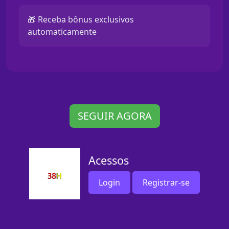
🎁 Receba bônus exclusivos
automaticamente
SEGUIR AGORA
Acessos
Login
Registrar-se