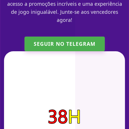
acesso a promoções incríveis e uma experiência
de jogo inigualável. Junte-se aos vencedores
agora!
SEGUIR NO TELEGRAM