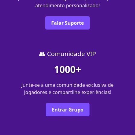
atendimento personalizado!
Falar Suporte
👥 Comunidade VIP
1000+
Junte-se a uma comunidade exclusiva de
jogadores e compartilhe experiências!
Entrar Grupo