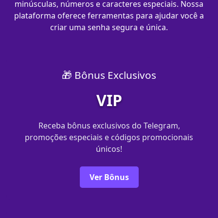
minúsculas, números e caracteres especiais. Nossa
plataforma oferece ferramentas para ajudar você a
criar uma senha segura e única.
🎁 Bônus Exclusivos
VIP
Receba bônus exclusivos do Telegram,
promoções especiais e códigos promocionais
únicos!
Ver Bônus