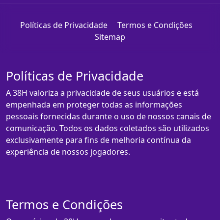
Políticas de Privacidade
Termos e Condições
Sitemap
Políticas de Privacidade
A 38H valoriza a privacidade de seus usuários e está
empenhada em proteger todas as informações
pessoais fornecidas durante o uso de nossos canais de
comunicação. Todos os dados coletados são utilizados
exclusivamente para fins de melhoria contínua da
experiência de nossos jogadores.
Termos e Condições