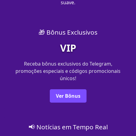
suave.
🎁 Bônus Exclusivos
VIP
Receba bônus exclusivos do Telegram,
promoções especiais e códigos promocionais
únicos!
Ver Bônus
📢 Notícias em Tempo Real