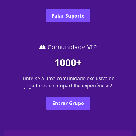
Falar Suporte
👥 Comunidade VIP
1000+
Junte-se a uma comunidade exclusiva de
jogadores e compartilhe experiências!
Entrar Grupo