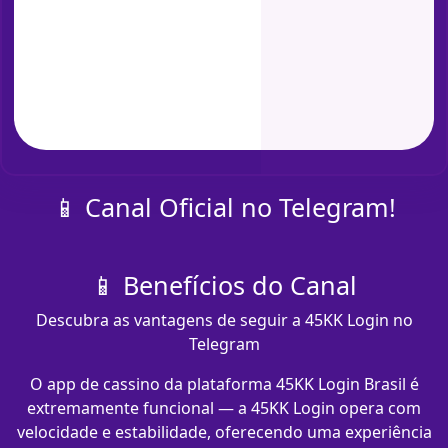
📱 Canal Oficial no Telegram!
📱 Benefícios do Canal
Descubra as vantagens de seguir a 45KK Login no
Telegram
O app de cassino da plataforma 45KK Login Brasil é
extremamente funcional — a 45KK Login opera com
velocidade e estabilidade, oferecendo uma experiência