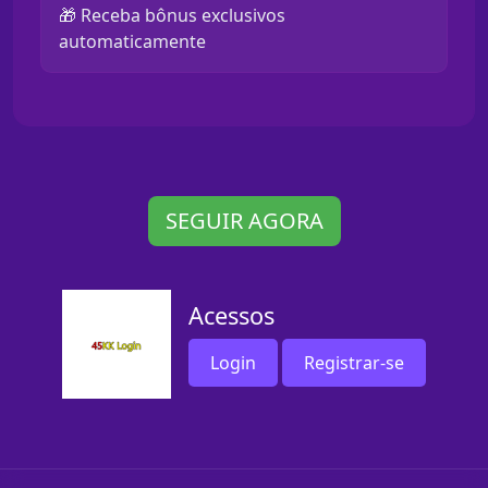
🎁 Receba bônus exclusivos
automaticamente
SEGUIR AGORA
Acessos
Login
Registrar-se