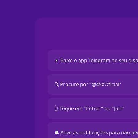
📱 Baixe o app Telegram no seu disp
🔍 Procure por "@45XOficial"
👆 Toque em "Entrar" ou "Join"
🔔 Ative as notificações para não p