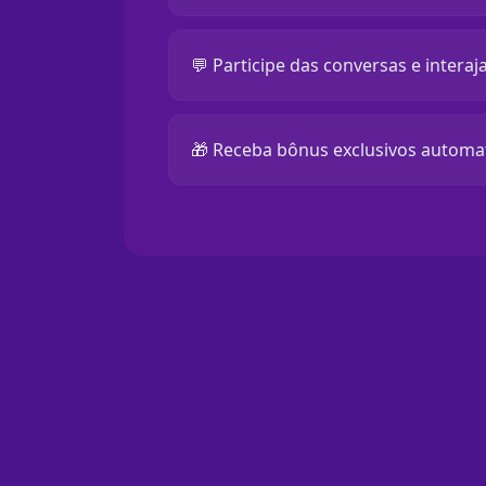
💬 Participe das conversas e interaj
🎁 Receba bônus exclusivos autom