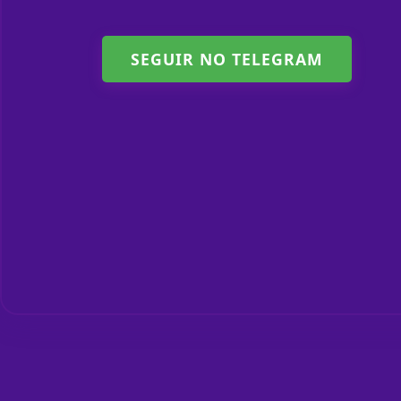
SEGUIR NO TELEGRAM