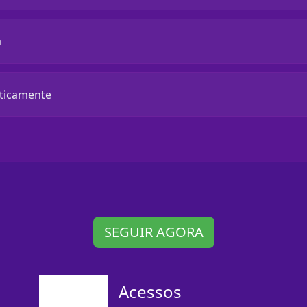
a
aticamente
SEGUIR AGORA
Acessos