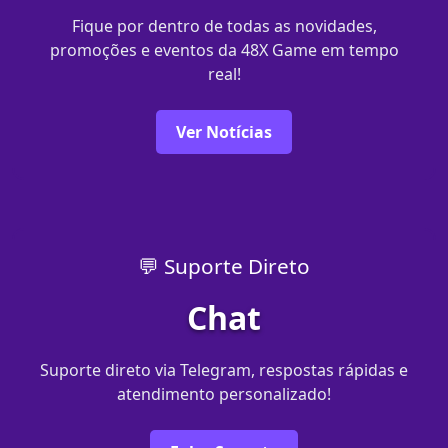
Fique por dentro de todas as novidades,
promoções e eventos da 48X Game em tempo
real!
Ver Notícias
💬 Suporte Direto
Chat
Suporte direto via Telegram, respostas rápidas e
atendimento personalizado!