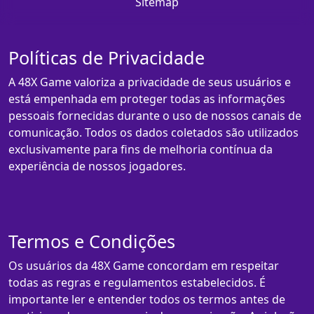
Sitemap
Políticas de Privacidade
A 48X Game valoriza a privacidade de seus usuários e
está empenhada em proteger todas as informações
pessoais fornecidas durante o uso de nossos canais de
comunicação. Todos os dados coletados são utilizados
exclusivamente para fins de melhoria contínua da
experiência de nossos jogadores.
Termos e Condições
Os usuários da 48X Game concordam em respeitar
todas as regras e regulamentos estabelecidos. É
importante ler e entender todos os termos antes de