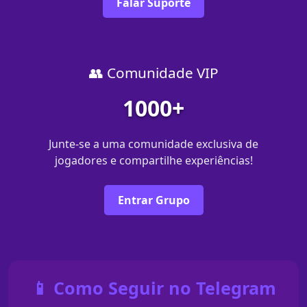
Falar Suporte
👥 Comunidade VIP
1000+
Junte-se a uma comunidade exclusiva de
jogadores e compartilhe experiências!
Entrar Grupo
📱 Como Seguir no Telegram