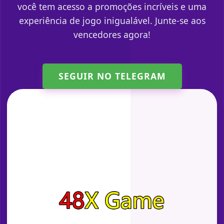
você tem acesso a promoções incríveis e uma
experiência de jogo inigualável. Junte-se aos
vencedores agora!
SEGUIR NO TELEGRAM