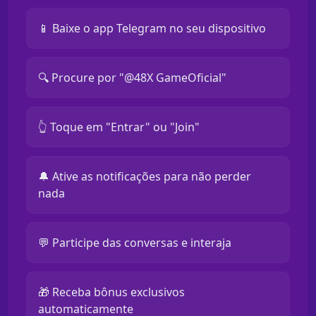
📱 Baixe o app Telegram no seu dispositivo
🔍 Procure por "@48X GameOficial"
👆 Toque em "Entrar" ou "Join"
🔔 Ative as notificações para não perder
nada
💬 Participe das conversas e interaja
🎁 Receba bônus exclusivos
automaticamente