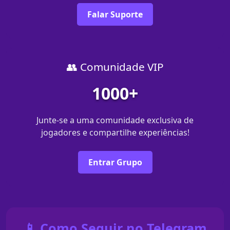
Falar Suporte
👥 Comunidade VIP
1000+
Junte-se a uma comunidade exclusiva de
jogadores e compartilhe experiências!
Entrar Grupo
📱 Como Seguir no Telegram