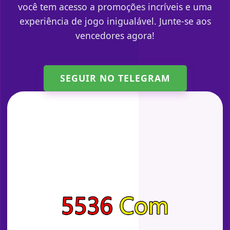
você tem acesso a promoções incríveis e uma
experiência de jogo inigualável. Junte-se aos
vencedores agora!
SEGUIR NO TELEGRAM