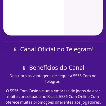
📱 Canal Oficial no Telegram!
📱 Benefícios do Canal
Descubra as vantagens de seguir a 5536 Com no
Telegram
O 5536 Com Casino é uma empresa de jogos de azar
muito conceituada no Brasil. 5536 Com Online Com
oferece muitas promoções diferentes aos jogadores.