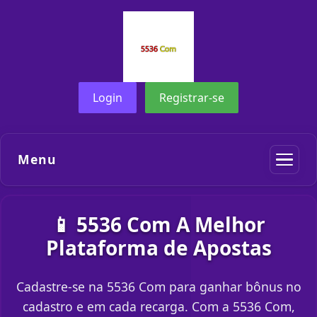
Login
Registrar-se
Menu
📱 5536 Com A Melhor
Plataforma de Apostas
Cadastre-se na 5536 Com para ganhar bônus no
cadastro e em cada recarga. Com a 5536 Com,