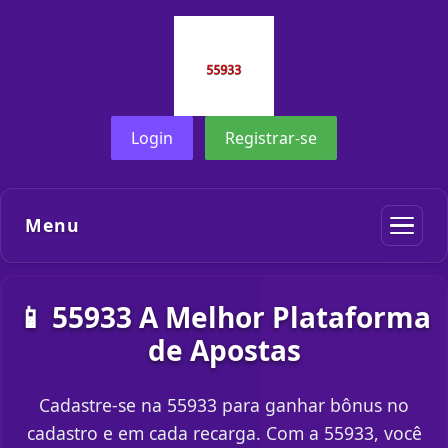
Login
Registrar-se
Menu
📱 55933 A Melhor Plataforma
de Apostas
Cadastre-se na 55933 para ganhar bônus no
cadastro e em cada recarga. Com a 55933, você