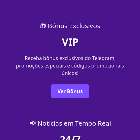
🎁 Bônus Exclusivos
VIP
Receba bônus exclusivos do Telegram,
promoções especiais e códigos promocionais
únicos!
Ver Bônus
📢 Notícias em Tempo Real
24/7