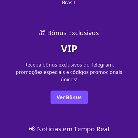
Brasil.
🎁 Bônus Exclusivos
VIP
Receba bônus exclusivos do Telegram,
promoções especiais e códigos promocionais
únicos!
Ver Bônus
📢 Notícias em Tempo Real