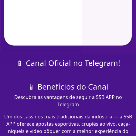
📱 Canal Oficial no Telegram!
📱 Benefícios do Canal
Descubra as vantagens de seguir a 55B APP no
Telegram
Um dos cassinos mais tradicionais da indústria — a 55B
APP oferece apostas esportivas, crupiês ao vivo, caça-
níqueis e vídeo pôquer com a melhor experiência do