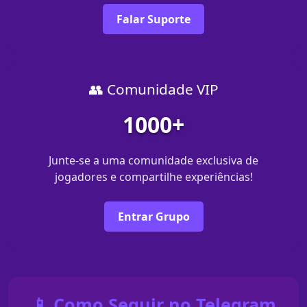
Falar Suporte
👥 Comunidade VIP
1000+
Junte-se a uma comunidade exclusiva de
jogadores e compartilhe experiências!
Entrar Grupo
📱 Como Seguir no Telegram