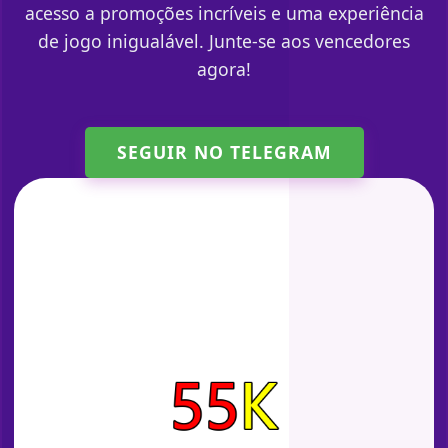
acesso a promoções incríveis e uma experiência
de jogo inigualável. Junte-se aos vencedores
agora!
SEGUIR NO TELEGRAM