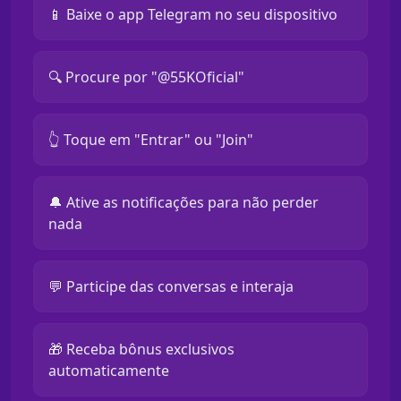
📱 Baixe o app Telegram no seu dispositivo
🔍 Procure por "@55KOficial"
👆 Toque em "Entrar" ou "Join"
🔔 Ative as notificações para não perder
nada
💬 Participe das conversas e interaja
🎁 Receba bônus exclusivos
automaticamente