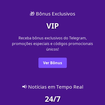
🎁 Bônus Exclusivos
VIP
Receba bônus exclusivos do Telegram,
promoções especiais e códigos promocionais
únicos!
Ver Bônus
📢 Notícias em Tempo Real
24/7