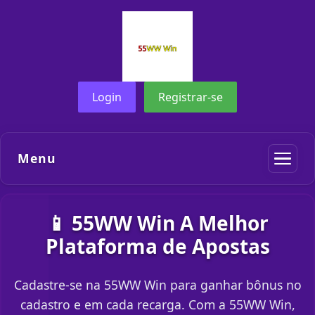
Login
Registrar-se
Menu
📱 55WW Win A Melhor
Plataforma de Apostas
Cadastre-se na 55WW Win para ganhar bônus no
cadastro e em cada recarga. Com a 55WW Win,