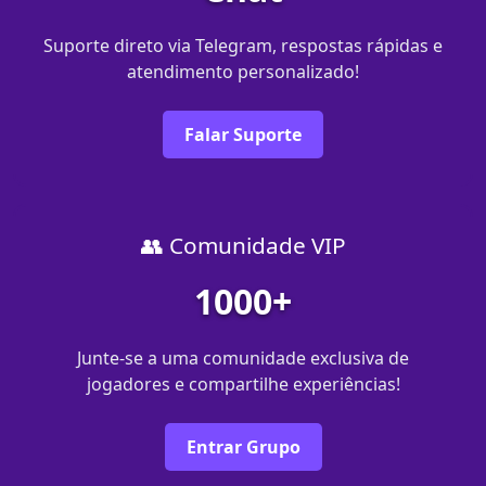
Suporte direto via Telegram, respostas rápidas e
atendimento personalizado!
Falar Suporte
👥 Comunidade VIP
1000+
Junte-se a uma comunidade exclusiva de
jogadores e compartilhe experiências!
Entrar Grupo