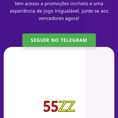
tem acesso a promoções incríveis e uma
experiência de jogo inigualável. Junte-se aos
vencedores agora!
SEGUIR NO TELEGRAM