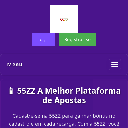
Login
Registrar-se
Menu
📱 55ZZ A Melhor Plataforma
de Apostas
Cadastre-se na 55ZZ para ganhar bônus no
cadastro e em cada recarga. Com a 55ZZ, você