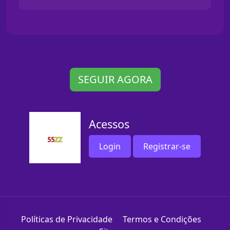
SEGUIR AGORA
Acessos
Login
Registrar-se
Políticas de Privacidade
Termos e Condições