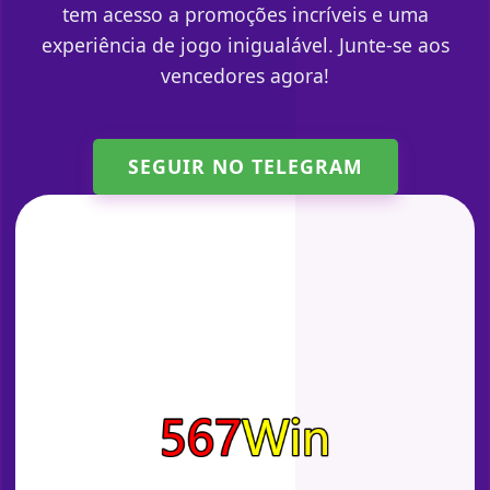
tem acesso a promoções incríveis e uma
experiência de jogo inigualável. Junte-se aos
vencedores agora!
SEGUIR NO TELEGRAM