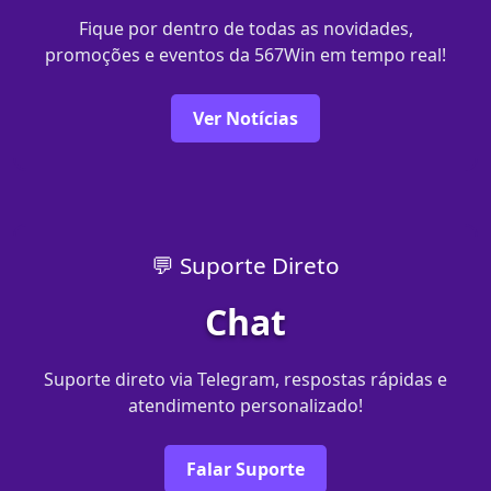
Fique por dentro de todas as novidades,
promoções e eventos da 567Win em tempo real!
Ver Notícias
💬 Suporte Direto
Chat
Suporte direto via Telegram, respostas rápidas e
atendimento personalizado!
Falar Suporte