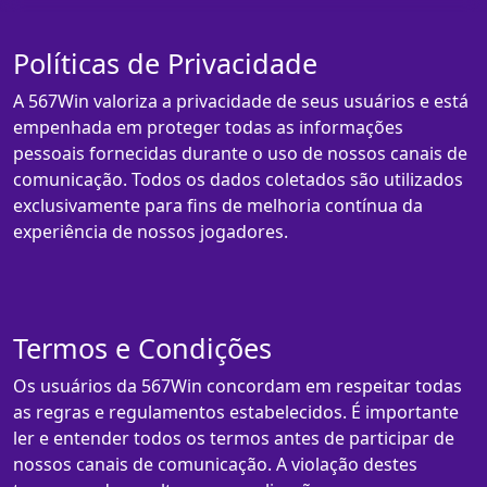
Políticas de Privacidade
A 567Win valoriza a privacidade de seus usuários e está
empenhada em proteger todas as informações
pessoais fornecidas durante o uso de nossos canais de
comunicação. Todos os dados coletados são utilizados
exclusivamente para fins de melhoria contínua da
experiência de nossos jogadores.
Termos e Condições
Os usuários da 567Win concordam em respeitar todas
as regras e regulamentos estabelecidos. É importante
ler e entender todos os termos antes de participar de
nossos canais de comunicação. A violação destes