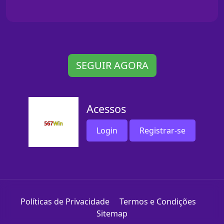
SEGUIR AGORA
Acessos
Login
Registrar-se
Políticas de Privacidade
Termos e Condições
Sitemap