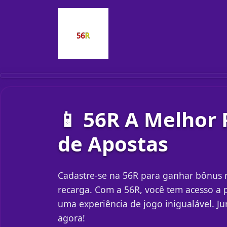
📱 56R A Melhor
de Apostas
Cadastre-se na 56R para ganhar bônus 
recarga. Com a 56R, você tem acesso a 
uma experiência de jogo inigualável. J
agora!