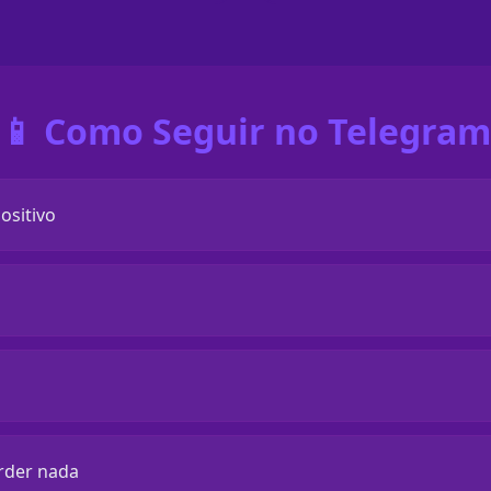
📱 Como Seguir no Telegram
ositivo
erder nada