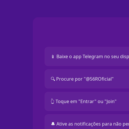
📱 Baixe o app Telegram no seu disp
🔍 Procure por "@56ROficial"
👆 Toque em "Entrar" ou "Join"
🔔 Ative as notificações para não p