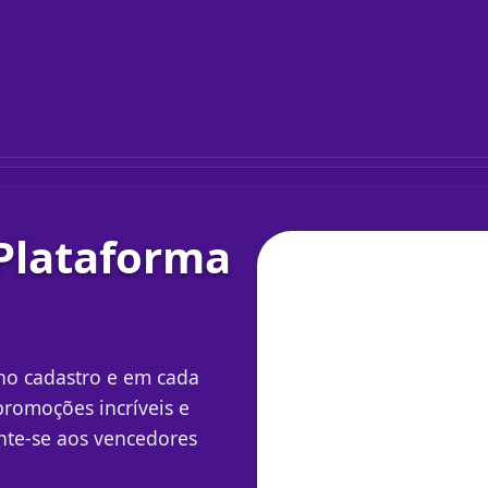
 Plataforma
no cadastro e em cada
promoções incríveis e
unte-se aos vencedores