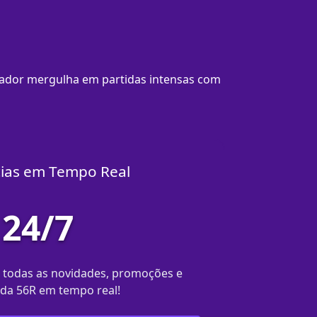
gador mergulha em partidas intensas com
cias em Tempo Real
24/7
e todas as novidades, promoções e
 da 56R em tempo real!