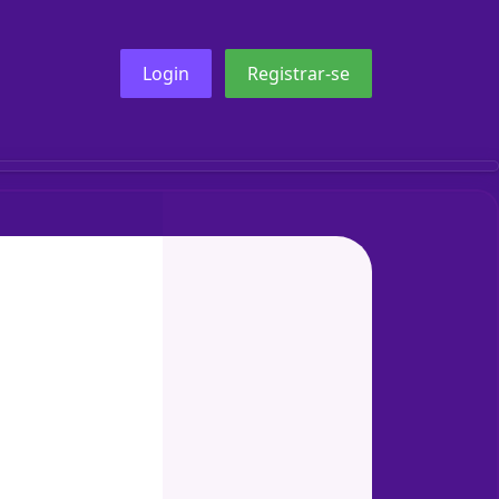
Login
Registrar-se