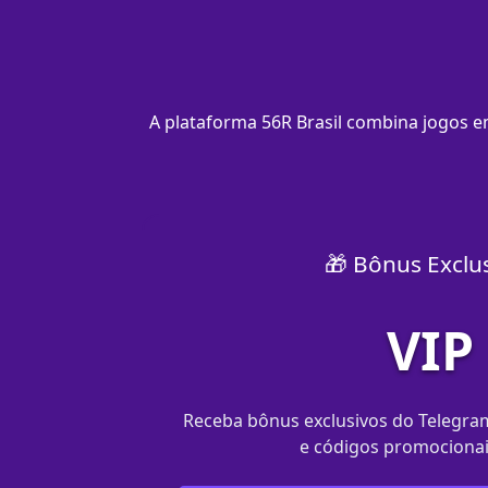
A plataforma 56R Brasil combina jogos 
🎁 Bônus Exclu
VIP
Receba bônus exclusivos do Telegra
e códigos promocionai