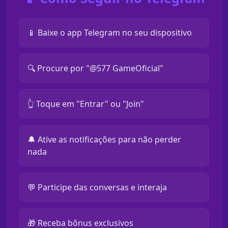
📱 Baixe o app Telegram no seu dispositivo
🔍 Procure por "@577 GameOficial"
👆 Toque em "Entrar" ou "Join"
🔔 Ative as notificações para não perder
nada
💬 Participe das conversas e interaja
🎁 Receba bônus exclusivos