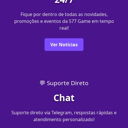
Fique por dentro de todas as novidades,
promoções e eventos da 577 Game em tempo
real!
Ver Notícias
💬 Suporte Direto
Chat
Suporte direto via Telegram, respostas rápidas e
atendimento personalizado!