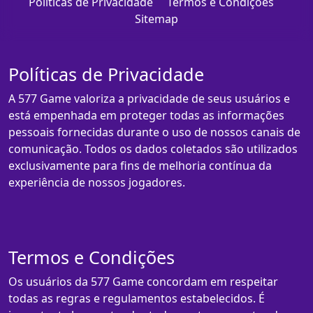
Políticas de Privacidade
Termos e Condições
Sitemap
Políticas de Privacidade
A 577 Game valoriza a privacidade de seus usuários e
está empenhada em proteger todas as informações
pessoais fornecidas durante o uso de nossos canais de
comunicação. Todos os dados coletados são utilizados
exclusivamente para fins de melhoria contínua da
experiência de nossos jogadores.
Termos e Condições
Os usuários da 577 Game concordam em respeitar
todas as regras e regulamentos estabelecidos. É