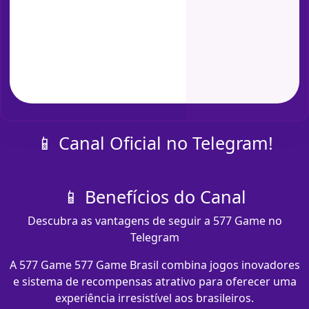
📱 Canal Oficial no Telegram!
📱 Benefícios do Canal
Descubra as vantagens de seguir a 577 Game no
Telegram
A 577 Game 577 Game Brasil combina jogos inovadores
e sistema de recompensas atrativo para oferecer uma
experiência irresistível aos brasileiros.