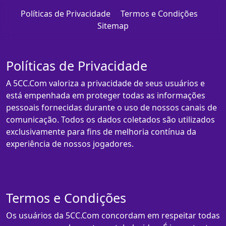
Políticas de Privacidade
Termos e Condições
Sitemap
Políticas de Privacidade
A 5CC.Com valoriza a privacidade de seus usuários e
está empenhada em proteger todas as informações
pessoais fornecidas durante o uso de nossos canais de
comunicação. Todos os dados coletados são utilizados
exclusivamente para fins de melhoria contínua da
experiência de nossos jogadores.
Termos e Condições
Os usuários da 5CC.Com concordam em respeitar todas