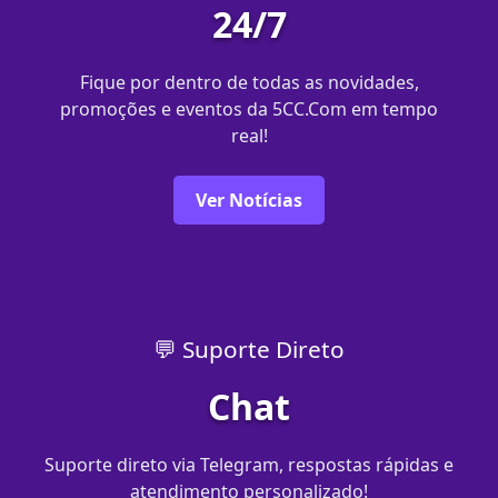
24/7
Fique por dentro de todas as novidades,
promoções e eventos da 5CC.Com em tempo
real!
Ver Notícias
💬 Suporte Direto
Chat
Suporte direto via Telegram, respostas rápidas e
atendimento personalizado!