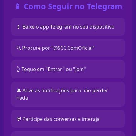
📱 Como Seguir no Telegram
📱 Baixe o app Telegram no seu dispositivo
🔍 Procure por "@5CC.ComOficial"
👆 Toque em "Entrar" ou "Join"
🔔 Ative as notificações para não perder
nada
💬 Participe das conversas e interaja