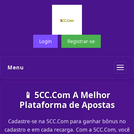
Login
Registrar-se
Menu
📱 5CC.Com A Melhor
Plataforma de Apostas
Cadastre-se na 5CC.Com para ganhar bônus no
cadastro e em cada recarga. Com a 5CC.Com, você