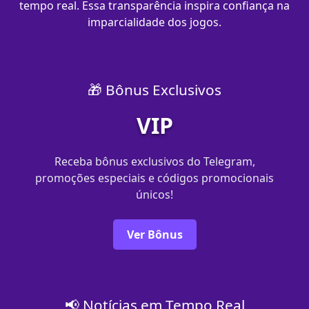
tempo real. Essa transparência inspira confiança na
imparcialidade dos jogos.
🎁 Bônus Exclusivos
VIP
Receba bônus exclusivos do Telegram,
promoções especiais e códigos promocionais
únicos!
Ver Bônus
📢 Notícias em Tempo Real