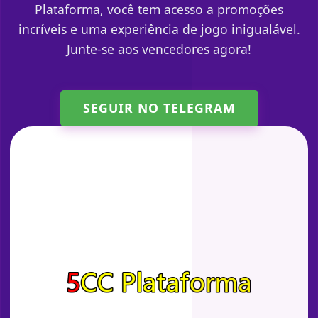
Plataforma, você tem acesso a promoções
incríveis e uma experiência de jogo inigualável.
Junte-se aos vencedores agora!
SEGUIR NO TELEGRAM