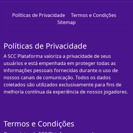
Políticas de Privacidade
Termos e Condições
Sitemap
Políticas de Privacidade
A 5CC Plataforma valoriza a privacidade de seus
usuários e está empenhada em proteger todas as
informações pessoais fornecidas durante o uso de
nossos canais de comunicação. Todos os dados
coletados são utilizados exclusivamente para fins de
melhoria contínua da experiência de nossos jogadores.
Termos e Condições