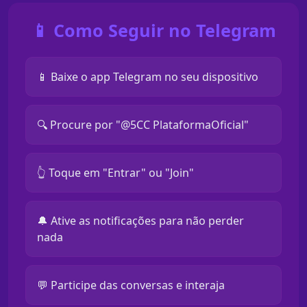
📱 Como Seguir no Telegram
📱 Baixe o app Telegram no seu dispositivo
🔍 Procure por "@5CC PlataformaOficial"
👆 Toque em "Entrar" ou "Join"
🔔 Ative as notificações para não perder
nada
💬 Participe das conversas e interaja