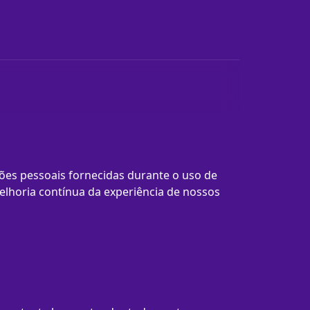
ões pessoais fornecidas durante o uso de
elhoria contínua da experiência de nossos