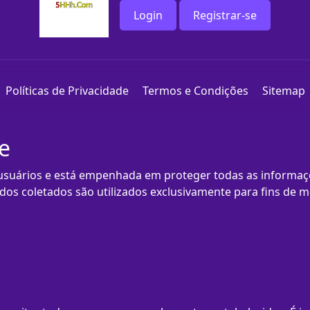
Login
Registrar-se
Políticas de Privacidade
Termos e Condições
Sitemap
de
 usuários e está empenhada em proteger todas as informaç
os coletados são utilizados exclusivamente para fins de m