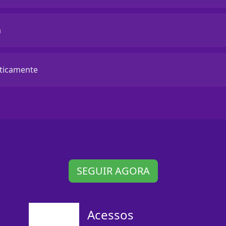
a
aticamente
SEGUIR AGORA
Acessos