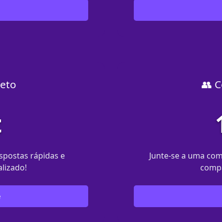
reto
👥 
t
espostas rápidas e
Junte-se a uma com
lizado!
compa
e