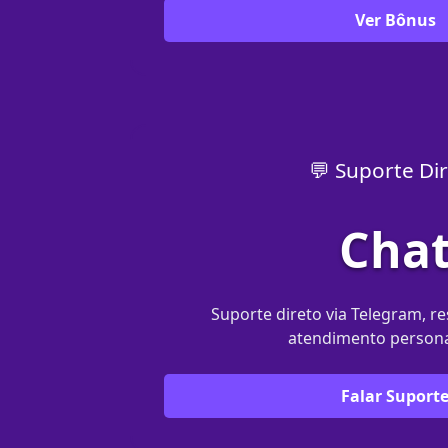
Ver Bônus
💬 Suporte Di
Cha
Suporte direto via Telegram, r
atendimento persona
Falar Suport