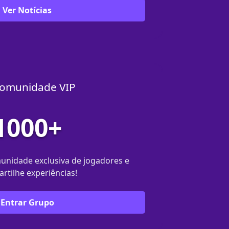
Ver Notícias
Comunidade VIP
1000+
unidade exclusiva de jogadores e
rtilhe experiências!
Entrar Grupo