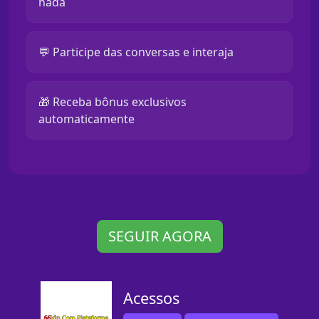
nada
💬 Participe das conversas e interaja
🎁 Receba bônus exclusivos
automaticamente
SEGUIR AGORA
Acessos