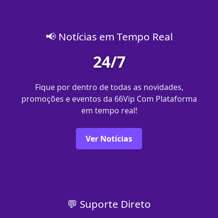
📢 Notícias em Tempo Real
24/7
Fique por dentro de todas as novidades,
promoções e eventos da 66Vip Com Plataforma
em tempo real!
Ver Notícias
💬 Suporte Direto