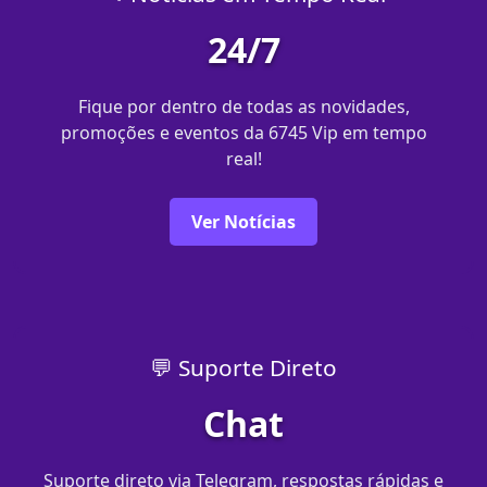
24/7
Fique por dentro de todas as novidades,
promoções e eventos da 6745 Vip em tempo
real!
Ver Notícias
💬 Suporte Direto
Chat
Suporte direto via Telegram, respostas rápidas e