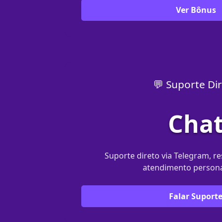
Ver Bônus
💬 Suporte Di
Cha
Suporte direto via Telegram, r
atendimento persona
Falar Suport