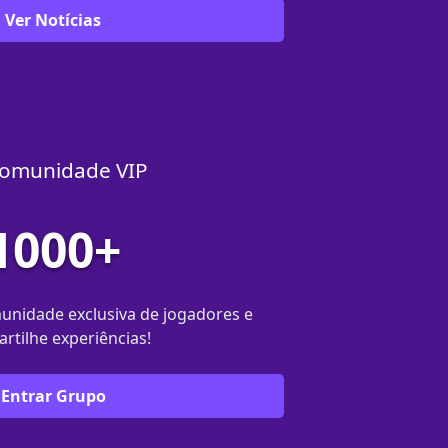
Ver Notícias
Comunidade VIP
1000+
unidade exclusiva de jogadores e
rtilhe experiências!
Entrar Grupo