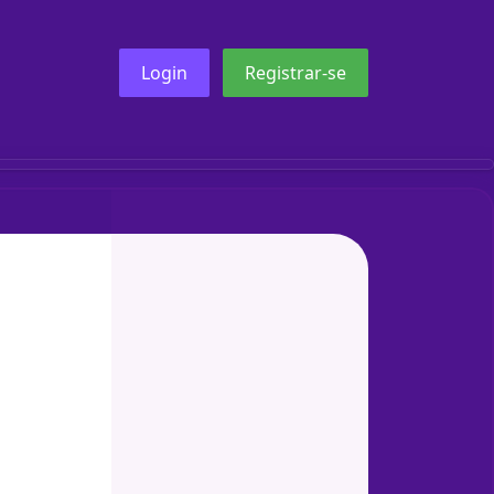
Login
Registrar-se