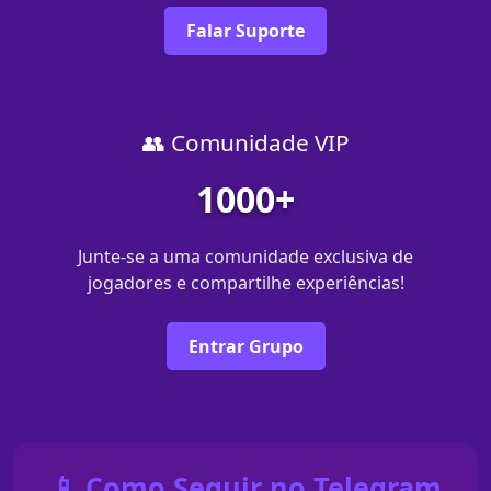
Falar Suporte
👥 Comunidade VIP
1000+
Junte-se a uma comunidade exclusiva de
jogadores e compartilhe experiências!
Entrar Grupo
📱 Como Seguir no Telegram