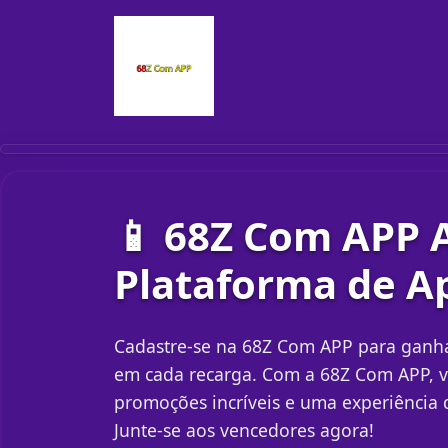
📱 68Z Com APP 
Plataforma de A
Cadastre-se na 68Z Com APP para ganha
em cada recarga. Com a 68Z Com APP, v
promoções incríveis e uma experiência d
Junte-se aos vencedores agora!