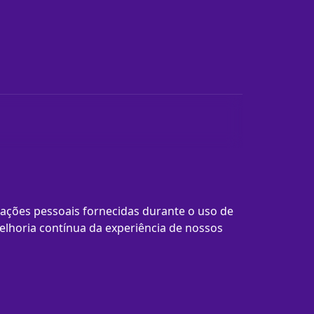
ações pessoais fornecidas durante o uso de
elhoria contínua da experiência de nossos