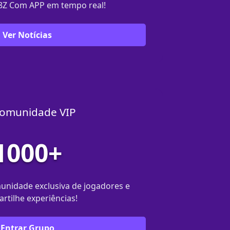
8Z Com APP em tempo real!
Ver Notícias
Comunidade VIP
1000+
unidade exclusiva de jogadores e
rtilhe experiências!
Entrar Grupo