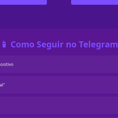
📱 Como Seguir no Telegram
ositivo
al"