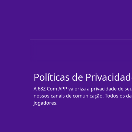
Políticas de Privacida
A 68Z Com APP valoriza a privacidade de s
nossos canais de comunicação. Todos os dad
jogadores.