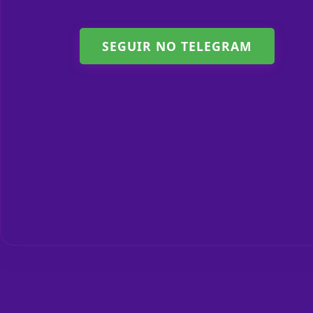
SEGUIR NO TELEGRAM