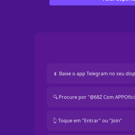
📱 Baixe o app Telegram no seu disp
🔍 Procure por "@68Z Com APPOfici
👆 Toque em "Entrar" ou "Join"