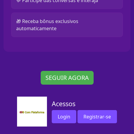
💬 Participe das conversas e interaja
🎁 Receba bônus exclusivos
automaticamente
SEGUIR AGORA
Acessos
Login
Registrar-se