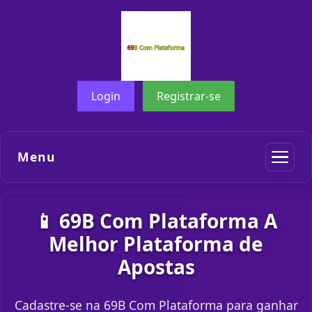
Login
Registrar-se
Menu
📱 69B Com Plataforma A
Melhor Plataforma de
Apostas
Cadastre-se na 69B Com Plataforma para ganhar