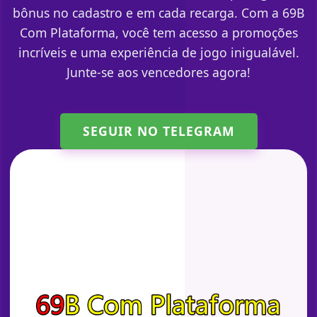
bônus no cadastro e em cada recarga. Com a 69B
Com Plataforma, você tem acesso a promoções
incríveis e uma experiência de jogo inigualável.
Junte-se aos vencedores agora!
SEGUIR NO TELEGRAM