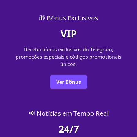
🎁 Bônus Exclusivos
VIP
Receba bônus exclusivos do Telegram,
promoções especiais e códigos promocionais
únicos!
Ver Bônus
📢 Notícias em Tempo Real
24/7