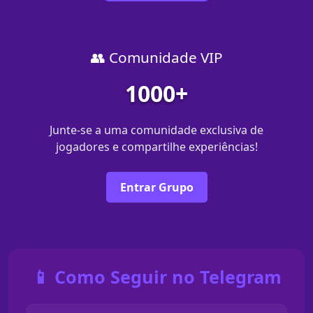
👥 Comunidade VIP
1000+
Junte-se a uma comunidade exclusiva de
jogadores e compartilhe experiências!
Entrar Grupo
📱 Como Seguir no Telegram