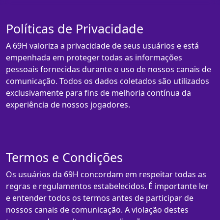
Políticas de Privacidade
A 69H valoriza a privacidade de seus usuários e está
empenhada em proteger todas as informações
pessoais fornecidas durante o uso de nossos canais de
comunicação. Todos os dados coletados são utilizados
exclusivamente para fins de melhoria contínua da
experiência de nossos jogadores.
Termos e Condições
Os usuários da 69H concordam em respeitar todas as
regras e regulamentos estabelecidos. É importante ler
e entender todos os termos antes de participar de
nossos canais de comunicação. A violação destes