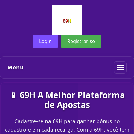
Login
Registrar-se
Menu
📱 69H A Melhor Plataforma
de Apostas
Cadastre-se na 69H para ganhar bônus no
cadastro e em cada recarga. Com a 69H, você tem