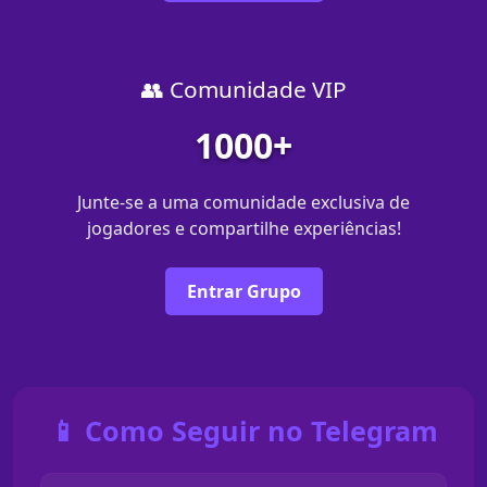
👥 Comunidade VIP
1000+
Junte-se a uma comunidade exclusiva de
jogadores e compartilhe experiências!
Entrar Grupo
📱 Como Seguir no Telegram