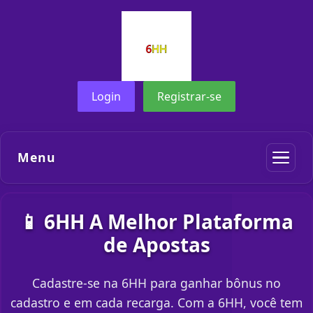
Login
Registrar-se
Menu
📱 6HH A Melhor Plataforma
de Apostas
Cadastre-se na 6HH para ganhar bônus no
cadastro e em cada recarga. Com a 6HH, você tem