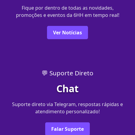
Fique por dentro de todas as novidades,
promoções e eventos da 6HH em tempo real!
Ver Notícias
💬 Suporte Direto
Chat
Suporte direto via Telegram, respostas rápidas e
atendimento personalizado!
Falar Suporte