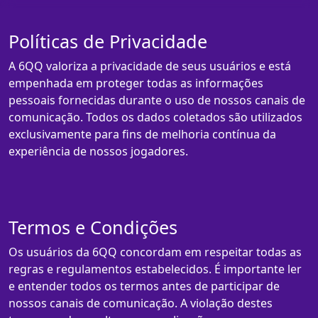
Políticas de Privacidade
A 6QQ valoriza a privacidade de seus usuários e está
empenhada em proteger todas as informações
pessoais fornecidas durante o uso de nossos canais de
comunicação. Todos os dados coletados são utilizados
exclusivamente para fins de melhoria contínua da
experiência de nossos jogadores.
Termos e Condições
Os usuários da 6QQ concordam em respeitar todas as
regras e regulamentos estabelecidos. É importante ler
e entender todos os termos antes de participar de
nossos canais de comunicação. A violação destes