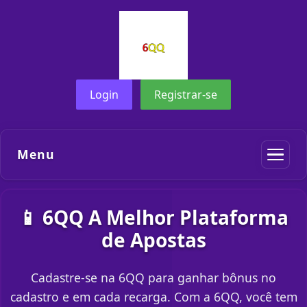
Login
Registrar-se
Menu
📱 6QQ A Melhor Plataforma
de Apostas
Cadastre-se na 6QQ para ganhar bônus no
cadastro e em cada recarga. Com a 6QQ, você tem