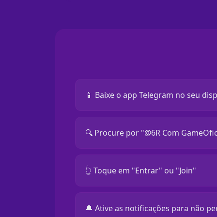
📱 Baixe o app Telegram no seu disp
🔍 Procure por "@6R Com GameOfic
👆 Toque em "Entrar" ou "Join"
🔔 Ative as notificações para não p