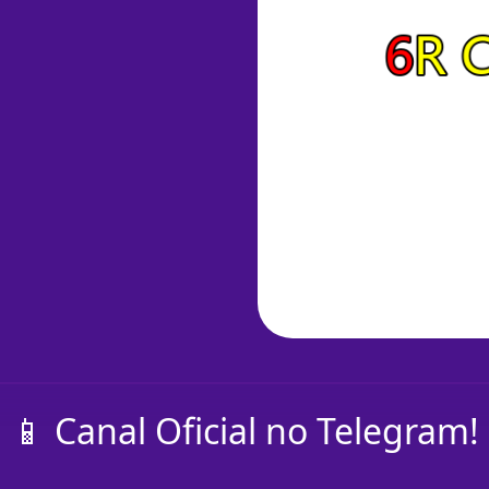
📱 Canal Oficial no Telegram!