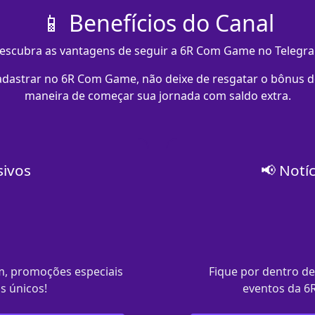
📱 Benefícios do Canal
escubra as vantagens de seguir a 6R Com Game no Telegr
cadastrar no 6R Com Game, não deixe de resgatar o bônus d
maneira de começar sua jornada com saldo extra.
sivos
📢 Notí
m, promoções especiais
Fique por dentro d
s únicos!
eventos da 6