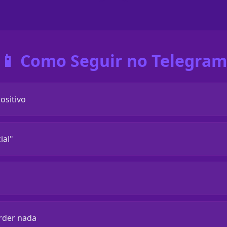
📱 Como Seguir no Telegram
ositivo
ial"
erder nada