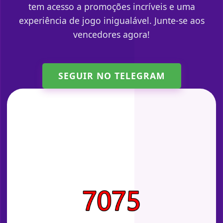
tem acesso a promoções incríveis e uma
experiência de jogo inigualável. Junte-se aos
vencedores agora!
SEGUIR NO TELEGRAM