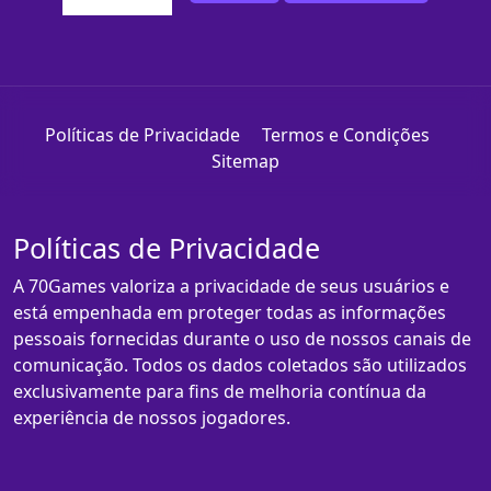
Políticas de Privacidade
Termos e Condições
Sitemap
Políticas de Privacidade
A 70Games valoriza a privacidade de seus usuários e
está empenhada em proteger todas as informações
pessoais fornecidas durante o uso de nossos canais de
comunicação. Todos os dados coletados são utilizados
exclusivamente para fins de melhoria contínua da
experiência de nossos jogadores.