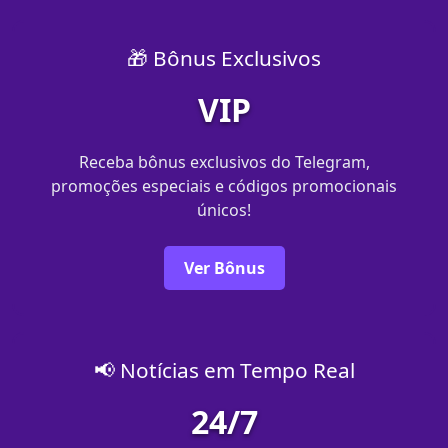
🎁 Bônus Exclusivos
VIP
Receba bônus exclusivos do Telegram,
promoções especiais e códigos promocionais
únicos!
Ver Bônus
📢 Notícias em Tempo Real
24/7