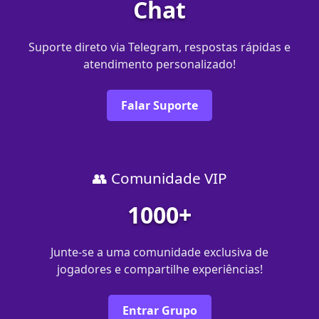
Chat
Suporte direto via Telegram, respostas rápidas e
atendimento personalizado!
Falar Suporte
👥 Comunidade VIP
1000+
Junte-se a uma comunidade exclusiva de
jogadores e compartilhe experiências!
Entrar Grupo