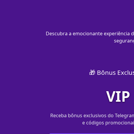
Descubra a emocionante experiência d
seguranç
🎁 Bônus Exclu
VIP
Receba bônus exclusivos do Telegra
e códigos promocionai