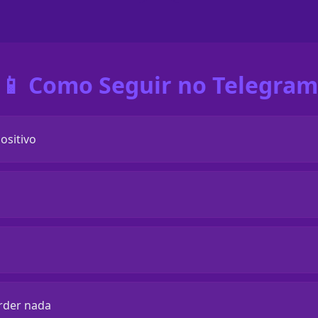
📱 Como Seguir no Telegram
ositivo
erder nada