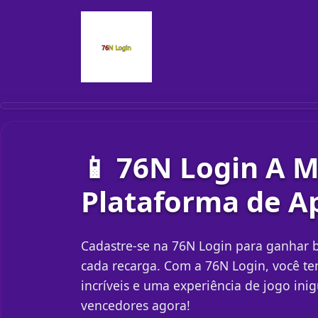
📱 76N Login A 
Plataforma de A
Cadastre-se na 76N Login para ganhar 
cada recarga. Com a 76N Login, você t
incríveis e uma experiência de jogo inig
vencedores agora!