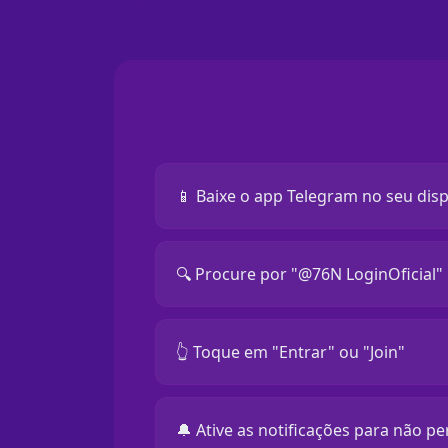
📱 Baixe o app Telegram no seu disp
🔍 Procure por "@76N LoginOficial"
👆 Toque em "Entrar" ou "Join"
🔔 Ative as notificações para não p