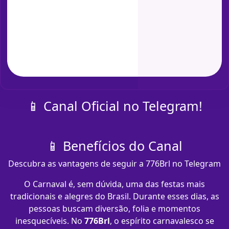
📱 Canal Oficial no Telegram!
📱 Benefícios do Canal
Descubra as vantagens de seguir a 776Brl no Telegram
O Carnaval é, sem dúvida, uma das festas mais
tradicionais e alegres do Brasil. Durante esses dias, as
pessoas buscam diversão, folia e momentos
inesquecíveis. No
776Brl
, o espírito carnavalesco se