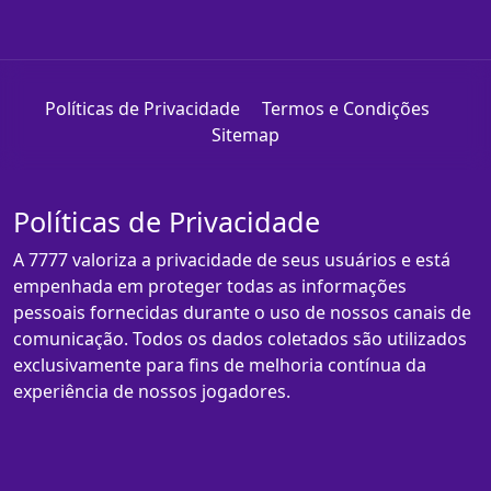
Políticas de Privacidade
Termos e Condições
Sitemap
Políticas de Privacidade
A 7777 valoriza a privacidade de seus usuários e está
empenhada em proteger todas as informações
pessoais fornecidas durante o uso de nossos canais de
comunicação. Todos os dados coletados são utilizados
exclusivamente para fins de melhoria contínua da
experiência de nossos jogadores.