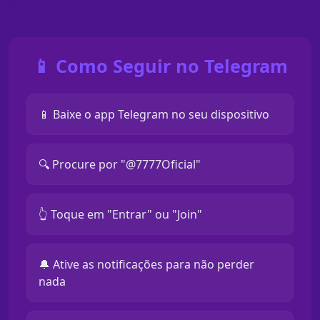
📱 Como Seguir no Telegram
📱 Baixe o app Telegram no seu dispositivo
🔍 Procure por "@7777Oficial"
👆 Toque em "Entrar" ou "Join"
🔔 Ative as notificações para não perder
nada