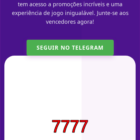
tem acesso a promoções incríveis e uma
experiência de jogo inigualável. Junte-se aos
vencedores agora!
SEGUIR NO TELEGRAM