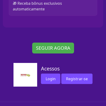
🎁 Receba bônus exclusivos
automaticamente
SEGUIR AGORA
Acessos
Login
Registrar-se