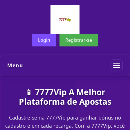
Login
Registrar-se
Menu
📱 7777Vip A Melhor
Plataforma de Apostas
Cadastre-se na 7777Vip para ganhar bônus no
cadastro e em cada recarga. Com a 7777Vip, você