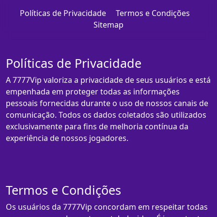
Políticas de Privacidade
Termos e Condições
Sitemap
Políticas de Privacidade
A 7777Vip valoriza a privacidade de seus usuários e está
empenhada em proteger todas as informações
pessoais fornecidas durante o uso de nossos canais de
comunicação. Todos os dados coletados são utilizados
exclusivamente para fins de melhoria contínua da
experiência de nossos jogadores.
Termos e Condições
Os usuários da 7777Vip concordam em respeitar todas