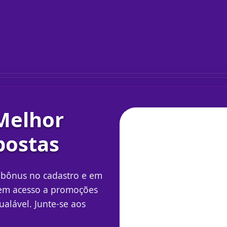
Melhor
postas
 bônus no cadastro e em
tem acesso a promoções
ualável. Junte-se aos