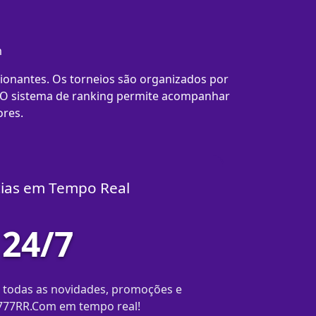
m
cionantes. Os torneios são organizados por
. O sistema de ranking permite acompanhar
res.
cias em Tempo Real
24/7
e todas as novidades, promoções e
777RR.Com em tempo real!