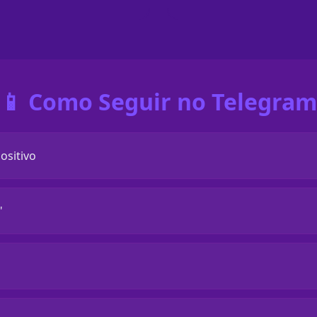
📱 Como Seguir no Telegram
ositivo
"