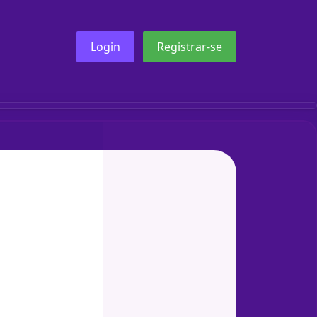
Login
Registrar-se