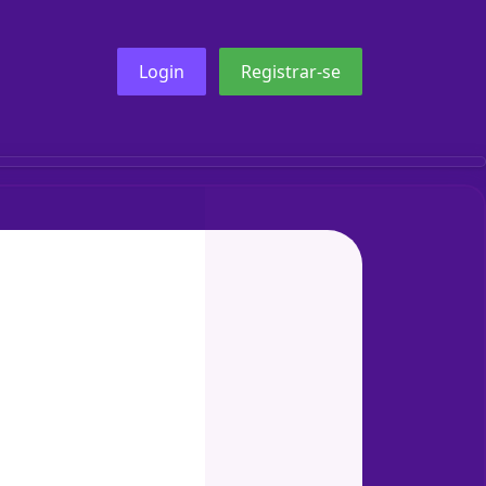
Login
Registrar-se