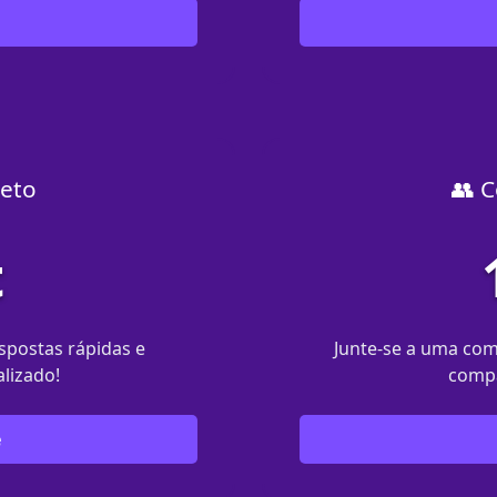
reto
👥 
t
espostas rápidas e
Junte-se a uma com
lizado!
compa
e