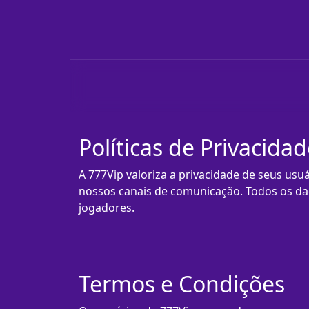
Políticas de Privacida
A 777Vip valoriza a privacidade de seus us
nossos canais de comunicação. Todos os dad
jogadores.
Termos e Condições