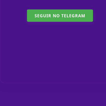
SEGUIR NO TELEGRAM