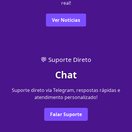
real!
Ver Notícias
💬 Suporte Direto
Chat
Suporte direto via Telegram, respostas rápidas e
atendimento personalizado!
Falar Suporte