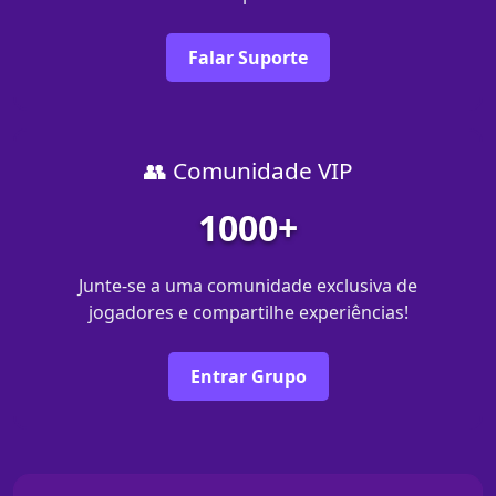
Falar Suporte
👥 Comunidade VIP
1000+
Junte-se a uma comunidade exclusiva de
jogadores e compartilhe experiências!
Entrar Grupo