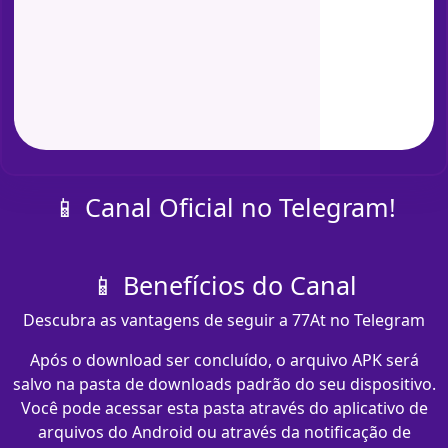
📱 Canal Oficial no Telegram!
📱 Benefícios do Canal
Descubra as vantagens de seguir a 77At no Telegram
Após o download ser concluído, o arquivo APK será
salvo na pasta de downloads padrão do seu dispositivo.
Você pode acessar esta pasta através do aplicativo de
arquivos do Android ou através da notificação de