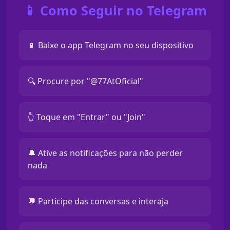
📱 Como Seguir no Telegram
📱 Baixe o app Telegram no seu dispositivo
🔍 Procure por "@77AtOficial"
👆 Toque em "Entrar" ou "Join"
🔔 Ative as notificações para não perder
nada
💬 Participe das conversas e interaja