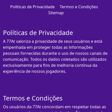
Políticas de Privacidade
Termos e Condições
Sitemap
Políticas de Privacidade
A 77At valoriza a privacidade de seus usuários e está
empenhada em proteger todas as informações
pessoais fornecidas durante o uso de nossos canais de
comunicação. Todos os dados coletados são utilizados
exclusivamente para fins de melhoria contínua da
experiência de nossos jogadores.
Termos e Condições
Os usuários da 77At concordam em respeitar todas as