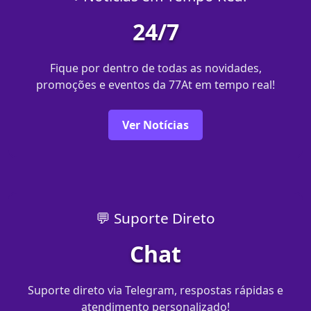
24/7
Fique por dentro de todas as novidades,
promoções e eventos da 77At em tempo real!
Ver Notícias
💬 Suporte Direto
Chat
Suporte direto via Telegram, respostas rápidas e
atendimento personalizado!