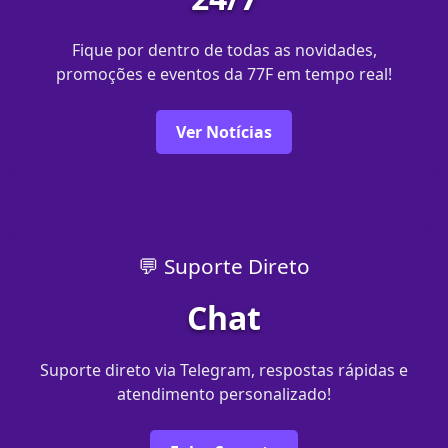
Fique por dentro de todas as novidades,
promoções e eventos da 77F em tempo real!
Ver Notícias
💬 Suporte Direto
Chat
Suporte direto via Telegram, respostas rápidas e
atendimento personalizado!