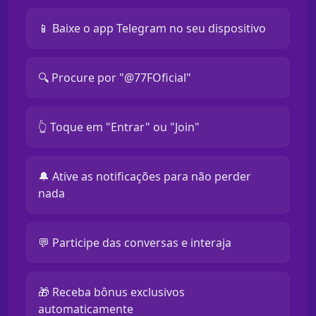
📱 Baixe o app Telegram no seu dispositivo
🔍 Procure por "@77FOficial"
👆 Toque em "Entrar" ou "Join"
🔔 Ative as notificações para não perder
nada
💬 Participe das conversas e interaja
🎁 Receba bônus exclusivos
automaticamente