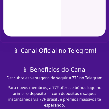
📱 Canal Oficial no Telegram!
📱 Benefícios do Canal
Descubra as vantagens de seguir a 77F no Telegram
Para novos membros, a 77F oferece bônus logo no
primeiro depósito — com depósitos e saques
instantâneos via 77F Brasil , e prêmios massivos te
esperando.