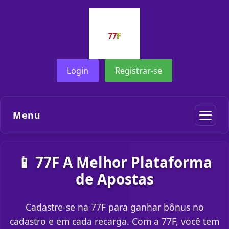
Login
Registrar-se
Menu
📱 77F A Melhor Plataforma
de Apostas
Cadastre-se na 77F para ganhar bônus no
cadastro e em cada recarga. Com a 77F, você tem