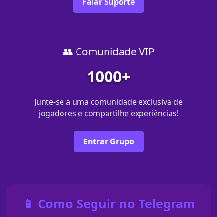
Falar Suporte
👥 Comunidade VIP
1000+
Junte-se a uma comunidade exclusiva de
jogadores e compartilhe experiências!
Entrar Grupo
📱 Como Seguir no Telegram